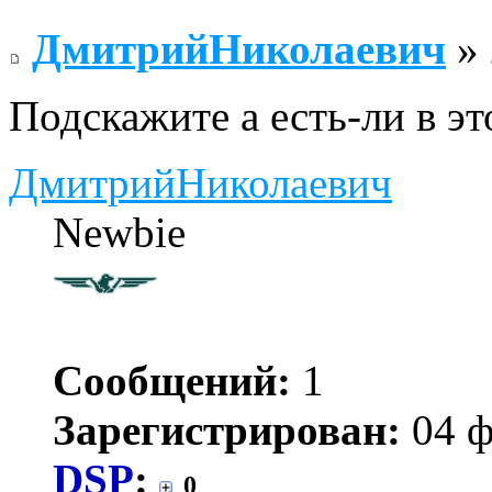
ДмитрийНиколаевич
» 
Подскажите а есть-ли в э
ДмитрийНиколаевич
Newbie
Сообщений:
1
Зарегистрирован:
04 ф
DSP
:
0