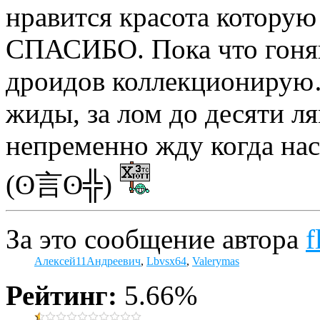
нравится красота которую
СПАСИБО. Пока что гоняю
дроидов коллекционирую
жиды, за лом до десяти ля
непременно жду когда н
(ʘ言ʘ╬)
За это сообщение автора
f
Алексей11Андреевич
,
Lbvsx64
,
Valerymas
Рейтинг:
5.66%