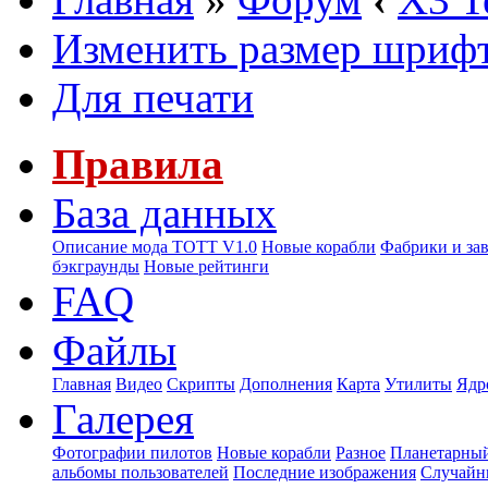
Изменить размер шриф
Для печати
Правила
База данных
Описание мода ТОТТ V1.0
Новые корабли
Фабрики и за
бэкграунды
Новые рейтинги
FAQ
Файлы
Главная
Видео
Скрипты
Дополнения
Карта
Утилиты
Ядр
Галерея
Фотографии пилотов
Новые корабли
Разное
Планетарный
альбомы пользователей
Последние изображения
Случайн