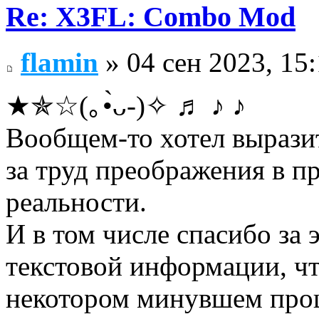
Re: X3FL: Combo Mod
flamin
» 04 сен 2023, 15
★✯☆(｡•̀ᴗ-)✧ ♬ ♪ ♪
Вообщем-то хотел выра
за труд преображения в п
реальности.
И в том числе спасибо за
текстовой информации, чт
некотором минувшем прош