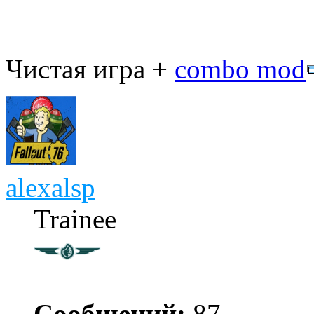
Чистая игра +
combo mod
alexalsp
Trainee
Сообщений:
87