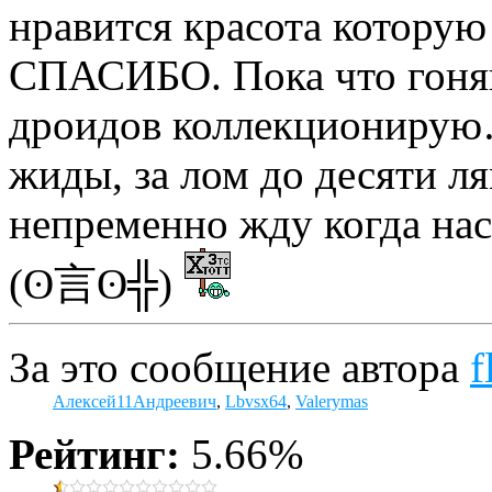
нравится красота которую
СПАСИБО. Пока что гоняю
дроидов коллекционирую
жиды, за лом до десяти ля
непременно жду когда н
(ʘ言ʘ╬)
За это сообщение автора
f
Алексей11Андреевич
,
Lbvsx64
,
Valerymas
Рейтинг:
5.66%