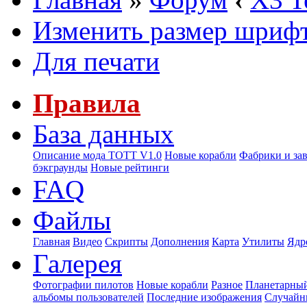
Изменить размер шриф
Для печати
Правила
База данных
Описание мода ТОТТ V1.0
Новые корабли
Фабрики и за
бэкграунды
Новые рейтинги
FAQ
Файлы
Главная
Видео
Скрипты
Дополнения
Карта
Утилиты
Ядр
Галерея
Фотографии пилотов
Новые корабли
Разное
Планетарный
альбомы пользователей
Последние изображения
Случайн