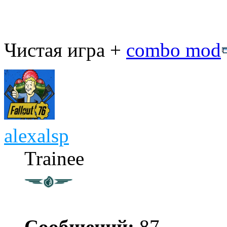
Чистая игра +
combo mod
alexalsp
Trainee
Сообщений:
87