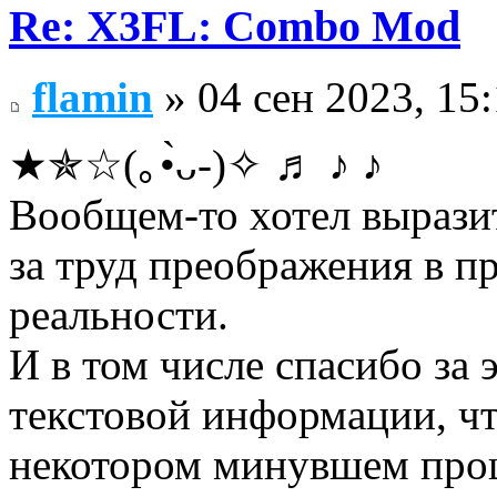
Re: X3FL: Combo Mod
flamin
» 04 сен 2023, 15
★✯☆(｡•̀ᴗ-)✧ ♬ ♪ ♪
Вообщем-то хотел выра
за труд преображения в п
реальности.
И в том числе спасибо за
текстовой информации, чт
некотором минувшем прош