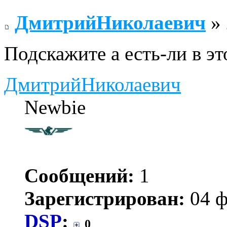
ДмитрийНиколаевич
» 
Подскажите а есть-ли в э
ДмитрийНиколаевич
Newbie
Сообщений:
1
Зарегистрирован:
04 ф
DSP
:
0