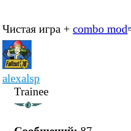
Чистая игра +
combo mod
alexalsp
Trainee
Сообщений:
87