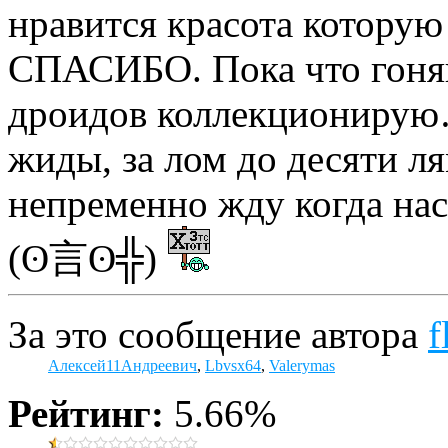
нравится красота которую
СПАСИБО. Пока что гоняю
дроидов коллекционирую
жиды, за лом до десяти ля
непременно жду когда н
(ʘ言ʘ╬)
За это сообщение автора
f
Алексей11Андреевич
,
Lbvsx64
,
Valerymas
Рейтинг:
5.66%