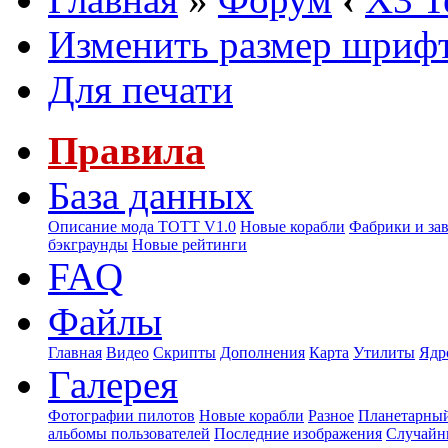
Изменить размер шриф
Для печати
Правила
База данных
Описание мода ТОТТ V1.0
Новые корабли
Фабрики и за
бэкграунды
Новые рейтинги
FAQ
Файлы
Главная
Видео
Скрипты
Дополнения
Карта
Утилиты
Ядр
Галерея
Фотографии пилотов
Новые корабли
Разное
Планетарный
альбомы пользователей
Последние изображения
Случайн