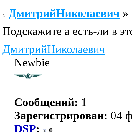
ДмитрийНиколаевич
» 
Подскажите а есть-ли в э
ДмитрийНиколаевич
Newbie
Сообщений:
1
Зарегистрирован:
04 ф
DSP
:
0