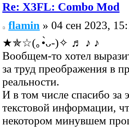
Re: X3FL: Combo Mod
flamin
» 04 сен 2023, 15
★✯☆(｡•̀ᴗ-)✧ ♬ ♪ ♪
Вообщем-то хотел выра
за труд преображения в п
реальности.
И в том числе спасибо за
текстовой информации, чт
некотором минувшем прош