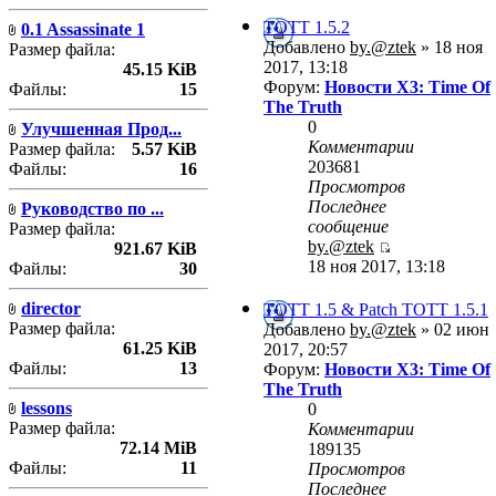
TOTT 1.5.2
0.1 Assassinate 1
Добавлено
by.@ztek
» 18 ноя
Размер файла:
2017, 13:18
45.15 KiB
Форум:
Новости X3: Time Of
Файлы:
15
The Truth
0
Улучшенная Прод...
Комментарии
Размер файла:
5.57 KiB
203681
Файлы:
16
Просмотров
Последнее
Руководство по ...
сообщение
Размер файла:
by.@ztek
921.67 KiB
18 ноя 2017, 13:18
Файлы:
30
director
TOTT 1.5 & Patch TOTT 1.5.1
Размер файла:
Добавлено
by.@ztek
» 02 июн
61.25 KiB
2017, 20:57
Файлы:
13
Форум:
Новости X3: Time Of
The Truth
lessons
0
Размер файла:
Комментарии
72.14 MiB
189135
Файлы:
11
Просмотров
Последнее