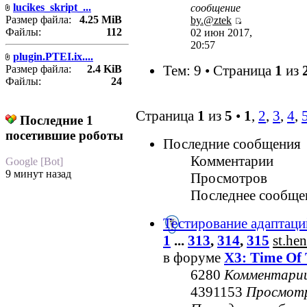
lucikes_skript_...
сообщение
Размер файла:
4.25 MiB
by.@ztek
Файлы:
112
02 июн 2017,
20:57
plugin.PTEI.ix....
Тем: 9 • Страница
1
из
Размер файла:
2.4 KiB
Файлы:
24
Страница
1
из
5
•
1
,
2
,
3
,
4
,
Последние 1
посетившие роботы
Последние сообщения
Комментарии
Google [Bot]
9 минут назад
Просмотров
Последнее сообще
Тестирование адаптаци
1
...
313
,
314
,
315
st.he
в форуме
X3: Time Of 
6280
Комментари
4391153
Просмот